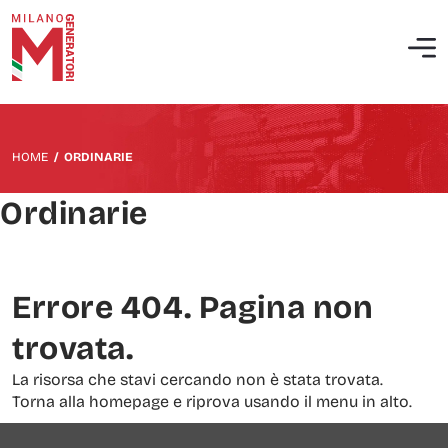
Chi siamo
Manutenzione ordinaria gruppi elettrogeni
Società Benefit
Interventi straordinari e correttivi
HOME
/
ORDINARIE
Politica QHSE
Messa in servizio di centrali elettriche diesel
Ordinarie
Analisi termografica
Prova isolamento e misura d’impedenza
Errore 404. Pagina non
Analisi della rete elettrica
trovata.
Analisi delle emissioni sui motori industriali
La risorsa che stavi cercando non è stata trovata.
Torna alla homepage e riprova usando il menu in alto.
Analisi delle vibrazioni