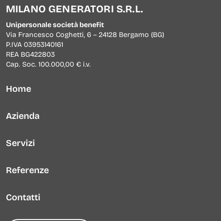
MILANO GENERATORI S.R.L.
Noleggio banchi di carico resistivi
Unipersonale società benefit
Via Francesco Coghetti, 6 – 24128 Bergamo (BG)
Service OffShore
P.IVA 03953140161
REA BG422803
Reperibilità 24/7
Cap. Soc. 100.000,00 € i.v.
Dealer Marelli Motori e Baudouin
Home
Azienda
Servizi
Referenze
Contatti