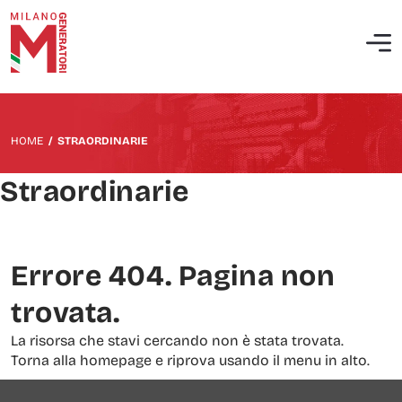
Chi siamo
Manutenzione ordinaria gruppi elettrogeni
Società Benefit
Interventi straordinari e correttivi
HOME
/
STRAORDINARIE
Politica QHSE
Messa in servizio di centrali elettriche diesel
Straordinarie
Analisi termografica
Prova isolamento e misura d’impedenza
Errore 404. Pagina non
Analisi della rete elettrica
trovata.
Analisi delle emissioni sui motori industriali
La risorsa che stavi cercando non è stata trovata.
Torna alla homepage e riprova usando il menu in alto.
Analisi delle vibrazioni