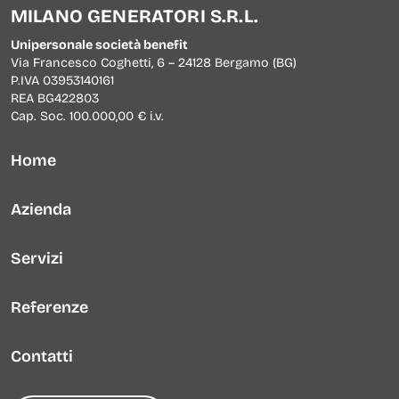
MILANO GENERATORI S.R.L.
Noleggio banchi di carico resistivi
Unipersonale società benefit
Via Francesco Coghetti, 6 – 24128 Bergamo (BG)
Service OffShore
P.IVA 03953140161
REA BG422803
Reperibilità 24/7
Cap. Soc. 100.000,00 € i.v.
Dealer Marelli Motori e Baudouin
Home
Azienda
Servizi
Referenze
Contatti