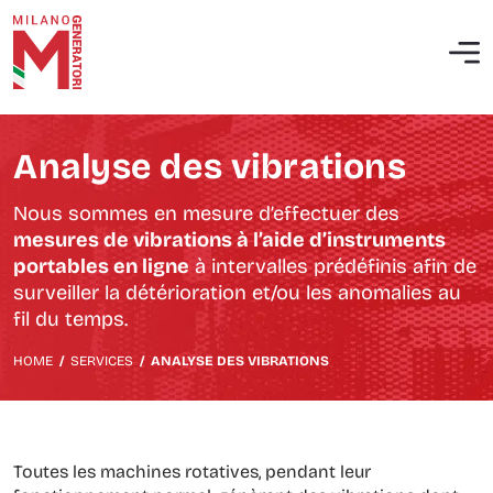
Qui sommes nous
Maintenance ordinaire des groupes électrogènes
Société d’intérêt public
Interventions extraordinaires et correctives
Analyse des vibrations
Politique QHSE
Mise en service de centrales électriques diesel
Nous sommes en mesure d’effectuer des
mesures de vibrations à l’aide d’instruments
Analyse thermographique
portables en ligne
à intervalles prédéfinis afin de
surveiller la détérioration et/ou les anomalies au
Test d’isolation et mesure d’impédance
fil du temps.
Analyse du réseau électrique
HOME
/
SERVICES
/
ANALYSE DES VIBRATIONS
Analyse des émissions des moteurs industriels
Analyse des vibrations
Toutes les machines rotatives, pendant leur