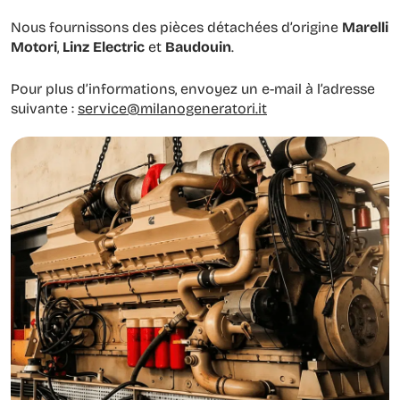
Location de bancs de charge résistifs
Nous fournissons des pièces détachées d’origine
Marelli
Motori
,
Linz Electric
et
Baudouin
.
Service Offshore
Pour plus d’informations, envoyez un e-mail à l’adresse
suivante :
service@milanogeneratori.it
Disponible 24/7
Concessionnaire Marelli Motori et Baudouin