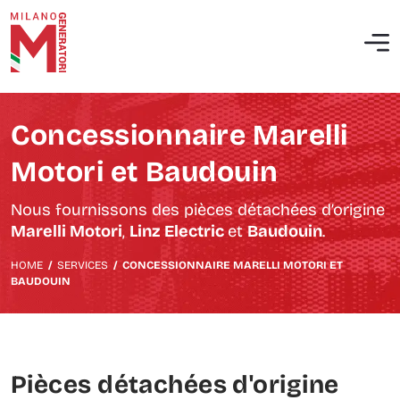
Qui sommes nous
Maintenance ordinaire des groupes électrogènes
Société d’intérêt public
Interventions extraordinaires et correctives
Concessionnaire Marelli
Politique QHSE
Mise en service de centrales électriques diesel
Motori et Baudouin
Analyse thermographique
Nous fournissons des pièces détachées d’origine
Marelli Motori
,
Linz Electric
et
Baudouin
.
Test d’isolation et mesure d’impédance
HOME
/
SERVICES
/
CONCESSIONNAIRE MARELLI MOTORI ET
BAUDOUIN
Analyse du réseau électrique
Analyse des émissions des moteurs industriels
Pièces détachées d'origine
Analyse des vibrations